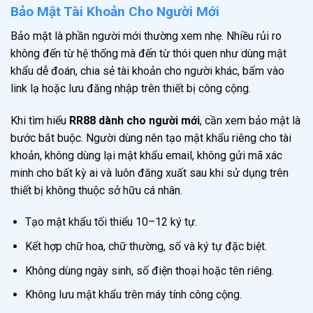
Bảo Mật Tài Khoản Cho Người Mới
Bảo mật là phần người mới thường xem nhẹ. Nhiều rủi ro
không đến từ hệ thống mà đến từ thói quen như dùng mật
khẩu dễ đoán, chia sẻ tài khoản cho người khác, bấm vào
link lạ hoặc lưu đăng nhập trên thiết bị công cộng.
Khi tìm hiểu
RR88 dành cho người mới
, cần xem bảo mật là
bước bắt buộc. Người dùng nên tạo mật khẩu riêng cho tài
khoản, không dùng lại mật khẩu email, không gửi mã xác
minh cho bất kỳ ai và luôn đăng xuất sau khi sử dụng trên
thiết bị không thuộc sở hữu cá nhân.
Tạo mật khẩu tối thiểu 10–12 ký tự.
Kết hợp chữ hoa, chữ thường, số và ký tự đặc biệt.
Không dùng ngày sinh, số điện thoại hoặc tên riêng.
Không lưu mật khẩu trên máy tính công cộng.