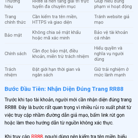
Thương
RR88 là nền tảng giải trí trực
Giúp hiểu đúng
hiệu
tuyến đa chuyên mục
phạm vi hoạt động
Trang
Cần kiểm tra tên miền,
Tránh website giả
chính thức
HTTPS và giao diện
mạo
Không chia sẻ mật khẩu
Bảo vệ tài khoản
Bảo mật
hoặc mã xác minh
cá nhân
Hiểu quyền và
Cần đọc bảo mật, điều
Chính sách
nghĩa vụ người
khoản, miễn trừ trách nhiệm
dùng
Trách
Đặt giới hạn thời gian và
Giữ trải nghiệm ở
nhiệm
ngân sách
mức lành mạnh
Bước Đầu Tiên: Nhận Diện Đúng Trang RR88
Trước khi tạo tài khoản, người mới cần nhận diện đúng trang
RR88. Đây là bước rất quan trọng vì nhiều rủi ro xuất phát từ
việc truy cập nhầm đường dẫn giả mạo, bấm link rút gọn
hoặc làm theo hướng dẫn từ nguồn không xác thực.
Khi truy cập
RR88
, người dùng nên kiểm tra tên miền, biểu