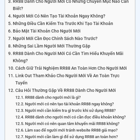
RR88 Dành Cho Người Mới Có Những Chuyên Mục Nào Cần
Biết?
Người Mới Có Nên Tạo Tài Khoản Ngay Không?
Những Điều Cần Kiểm Tra Trước Khi Tạo Tài Khoản
Bảo Mật Tài Khoản Cho Người Mới
Người Mới Cần Đọc Chính Sách Nào Trước?
Những Sai Lầm Người Mới Thường Gặp
RR88 Dành Cho Người Mới Có Cần Tìm Hiểu Khuyến Mãi
Không?
Cách Giữ Trải Nghiệm RR88 An Toàn Hơn Cho Người Mới
Link Out Tham Khảo Cho Người Mới Về An Toàn Trực
Tuyến
Câu Hỏi Thường Gặp Về RR88 Dành Cho Người Mới
RR88 dành cho người mới là gì?
Người mới có nên tạo tài khoản RR88 ngay không?
Người mới cần kiểm tra gì trước khi sử dụng RR88?
RR88 dành cho người mới có cần đọc điều khoản không?
Người mới có nên quan tâm khuyến mãi RR88 không?
Làm sao để người mới tránh website RR88 giả mạo?
Người mới cần làm gì để sử dụng RR88 an toàn hơn?