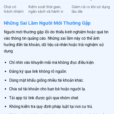
Chơi có
Kiểm soát thời gian,
Giảm rủi ro khi sử dụng
trách nhiệm
ngân sách và hành vi
lâu dài
Những Sai Lầm Người Mới Thường Gặp
Người mới thường gặp lỗi do thiếu kinh nghiệm hoặc quá tin
vào thông tin quảng cáo. Những sai lầm này có thể ảnh
hưởng đến tài khoản, dữ liệu cá nhân hoặc trải nghiệm sử
dụng.
Chỉ nhìn vào khuyến mãi mà không đọc điều kiện.
Đăng ký qua link không rõ nguồn.
Dùng mật khẩu giống nhiều tài khoản khác.
Chia sẻ tài khoản cho bạn bè hoặc người lạ.
Tải app từ link được gửi qua nhóm chat.
Không kiểm tra quy định pháp luật tại nơi cư trú.