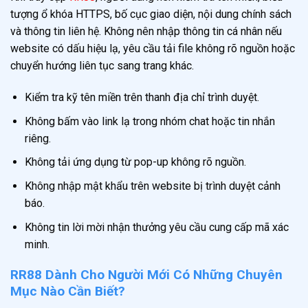
tượng ổ khóa HTTPS, bố cục giao diện, nội dung chính sách
và thông tin liên hệ. Không nên nhập thông tin cá nhân nếu
website có dấu hiệu lạ, yêu cầu tải file không rõ nguồn hoặc
chuyển hướng liên tục sang trang khác.
Kiểm tra kỹ tên miền trên thanh địa chỉ trình duyệt.
Không bấm vào link lạ trong nhóm chat hoặc tin nhắn
riêng.
Không tải ứng dụng từ pop-up không rõ nguồn.
Không nhập mật khẩu trên website bị trình duyệt cảnh
báo.
Không tin lời mời nhận thưởng yêu cầu cung cấp mã xác
minh.
RR88 Dành Cho Người Mới Có Những Chuyên
Mục Nào Cần Biết?