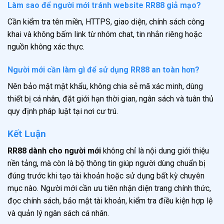
Làm sao để người mới tránh website RR88 giả mạo?
Cần kiểm tra tên miền, HTTPS, giao diện, chính sách công
khai và không bấm link từ nhóm chat, tin nhắn riêng hoặc
nguồn không xác thực.
Người mới cần làm gì để sử dụng RR88 an toàn hơn?
Nên bảo mật mật khẩu, không chia sẻ mã xác minh, dùng
thiết bị cá nhân, đặt giới hạn thời gian, ngân sách và tuân thủ
quy định pháp luật tại nơi cư trú.
Kết Luận
RR88 dành cho người mới
không chỉ là nội dung giới thiệu
nền tảng, mà còn là bộ thông tin giúp người dùng chuẩn bị
đúng trước khi tạo tài khoản hoặc sử dụng bất kỳ chuyên
mục nào. Người mới cần ưu tiên nhận diện trang chính thức,
đọc chính sách, bảo mật tài khoản, kiểm tra điều kiện hợp lệ
và quản lý ngân sách cá nhân.