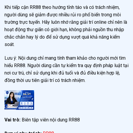
Khi tiếp cận RR88 theo hướng tỉnh táo và có trách nhiệm,
người dùng sẽ giảm được nhiều rủi ro phổ biến trong môi
trường trực tuyến. Hãy luôn nhớ rằng giải trí online chỉ nên là
hoạt động thư giãn có giới hạn, không phải nguồn thu nhập
chắc chắn hay lý do để sử dụng vượt quá khả năng kiểm
soát.
Lưu ý: Nội dung chỉ mang tính tham khảo cho người mới tìm
hiểu RR88. Người dùng cần tự kiểm tra quy định pháp luật tại
nơi cư trú, chỉ sử dụng khi đủ tuổi và đủ điều kiện hợp lệ,
đồng thời ưu tiên giải trí có trách nhiệm.
Vai trò:
Biên tập viên nội dung RR88