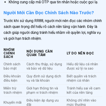
Không cung cấp mã OTP qua tin nhắn hoặc cuộc gọi lạ.
Người Mới Cần Đọc Chính Sách Nào Trước?
Trước khi sử dụng RR88, người mới nên đọc các nhóm chính
sách quan trọng để hiểu rõ cách nền tảng vận hành. Đây là
cách giúp người dùng tránh hiểu nhầm về quyền lợi, nghĩa vụ
và giới hạn trách nhiệm.
NHÓM
NỘI DUNG CẦN
CHÍNH
LÝ DO NÊN ĐỌC
QUAN TÂM
SÁCH
Chính sách
Cách thu thập, sử dụng
Hiểu dữ liệu cá nhân
bảo mật
và bảo vệ dữ liệu
được xử lý ra sao
Điều khoản
Quy định sử dụng dịch
Biết quyền và trách
điều kiện
vụ và tài khoản
nhiệm cá nhân
Miễn trừ
Giới hạn thông tin và
Tránh hiểu sai về cam
trách nhiệm
phạm vi trách nhiệm
kết của nền tảng
Điều kiện áp dụng ưu
Không chỉ nhìn vào
Khuyến mãi
đãi
mức thưởng