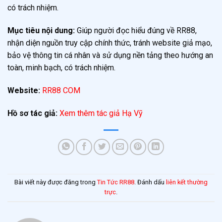
có trách nhiệm.
Mục tiêu nội dung:
Giúp người đọc hiểu đúng về RR88,
nhận diện nguồn truy cập chính thức, tránh website giả mạo,
bảo vệ thông tin cá nhân và sử dụng nền tảng theo hướng an
toàn, minh bạch, có trách nhiệm.
Website:
RR88 COM
Hồ sơ tác giả:
Xem thêm tác giả Hạ Vỹ
Bài viết này được đăng trong
Tin Tức RR88
. Đánh dấu
liên kết thường
trực
.