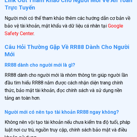
Link Out Tham Khảo Cho Người Mới Về An Toàn
Trực Tuyến
Người mới có thể tham khảo thêm các hướng dẫn cơ bản về
bảo vệ tài khoản, mật khẩu và dữ liệu cá nhân tại
Google
Safety Center
.
Câu Hỏi Thường Gặp Về RR88 Dành Cho Người
Mới
RR88 dành cho người mới là gì?
RR88 dành cho người mới là nhóm thông tin giúp người lần
đầu tìm hiểu RR88 nắm được cách nhận diện trang chính
thức, bảo mật tài khoản, đọc chính sách và sử dụng nền
tảng an toàn hơn.
Người mới có nên tạo tài khoản RR88 ngay không?
Không nên vội tạo tài khoản nếu chưa kiểm tra độ tuổi, pháp
luật nơi cư trú, nguồn truy cập, chính sách bảo mật và điều