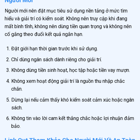
Người Mới
Người mới nên đặt mục tiêu sử dụng nền tảng ở mức tìm
hiểu và giải trí có kiểm soát. Không nên truy cập khi đang
mất bình tĩnh, không nên dùng tiền quan trọng và không nên
cố gắng theo đuổi kết quả ngắn hạn.
Đặt giới hạn thời gian trước khi sử dụng.
Chỉ dùng ngân sách dành riêng cho giải trí.
Không dùng tiền sinh hoạt, học tập hoặc tiền vay mượn.
Không xem hoạt động giải trí là nguồn thu nhập chắc
chắn.
Dừng lại nếu cảm thấy khó kiểm soát cảm xúc hoặc ngân
sách.
Không tin vào lời cam kết thắng chắc hoặc lợi nhuận đảm
bảo.