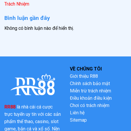
Trách Nhiệm
Bình luận gần đây
Không có bình luận nào để hiển thị.
VỀ CHÚNG TÔI
Giới thiệu R88
Chính sách bảo mật
Miễn trừ trách nhiệm
Điều khoản điều kiện
Chơi có trách nhiệm
RR88
là nhà cái cá cược
Liên hệ
trực tuyến uy tín với các sản
Sitemap
phẩm thể thao, casino, slot
game, bắn cá và xổ số. Nền