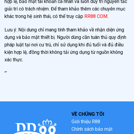
hợp lệ, bảo mật tài khoản cá nhân và luôn duy trì nguyên tắc
giải trí có trách nhiệm. Để tham khảo thêm các chuyên mục
khác trong hệ sinh thái, có thể truy cập
RR88 COM
.
Lưu ý: Nội dung chỉ mang tính tham khảo về nhận diện ứng
dụng và bảo mật thiết bị. Người dùng cần tuân thủ quy định
pháp luật tại nơi cư trú, chỉ sử dụng khi đủ tuổi và đủ điều
kiện hợp lệ, đồng thời không tải ứng dụng từ nguồn không
xác thực.
“`
VỀ CHÚNG TÔI
Giới thiệu R88
Chính sách bảo mật