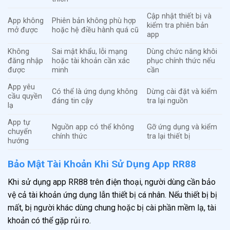
Cập nhật thiết bị và
App không
Phiên bản không phù hợp
kiểm tra phiên bản
mở được
hoặc hệ điều hành quá cũ
app
Không
Sai mật khẩu, lỗi mạng
Dùng chức năng khôi
đăng nhập
hoặc tài khoản cần xác
phục chính thức nếu
được
minh
cần
App yêu
Có thể là ứng dụng không
Dừng cài đặt và kiểm
cầu quyền
đáng tin cậy
tra lại nguồn
lạ
App tự
Nguồn app có thể không
Gỡ ứng dụng và kiểm
chuyển
chính thức
tra lại thiết bị
hướng
Bảo Mật Tài Khoản Khi Sử Dụng App RR88
Khi sử dụng app RR88 trên điện thoại, người dùng cần bảo
vệ cả tài khoản ứng dụng lẫn thiết bị cá nhân. Nếu thiết bị bị
mất, bị người khác dùng chung hoặc bị cài phần mềm lạ, tài
khoản có thể gặp rủi ro.