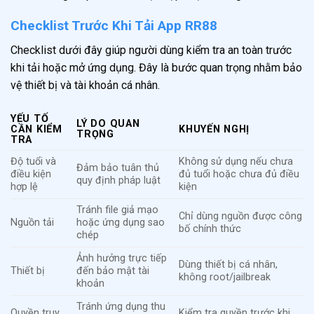
Checklist Trước Khi Tải App RR88
Checklist dưới đây giúp người dùng kiểm tra an toàn trước
khi tải hoặc mở ứng dụng. Đây là bước quan trọng nhằm bảo
vệ thiết bị và tài khoản cá nhân.
YẾU TỐ
LÝ DO QUAN
CẦN KIỂM
KHUYẾN NGHỊ
TRỌNG
TRA
Độ tuổi và
Không sử dụng nếu chưa
Đảm bảo tuân thủ
điều kiện
đủ tuổi hoặc chưa đủ điều
quy định pháp luật
hợp lệ
kiện
Tránh file giả mạo
Chỉ dùng nguồn được công
Nguồn tải
hoặc ứng dụng sao
bố chính thức
chép
Ảnh hưởng trực tiếp
Dùng thiết bị cá nhân,
Thiết bị
đến bảo mật tài
không root/jailbreak
khoản
Tránh ứng dụng thu
Quyền truy
Kiểm tra quyền trước khi