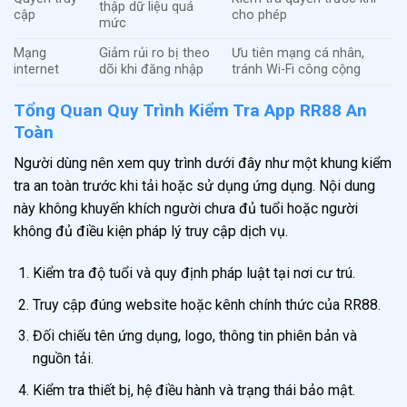
thập dữ liệu quá
cập
cho phép
mức
Mạng
Giảm rủi ro bị theo
Ưu tiên mạng cá nhân,
internet
dõi khi đăng nhập
tránh Wi-Fi công cộng
Tổng Quan Quy Trình Kiểm Tra App RR88 An
Toàn
Người dùng nên xem quy trình dưới đây như một khung kiểm
tra an toàn trước khi tải hoặc sử dụng ứng dụng. Nội dung
này không khuyến khích người chưa đủ tuổi hoặc người
không đủ điều kiện pháp lý truy cập dịch vụ.
Kiểm tra độ tuổi và quy định pháp luật tại nơi cư trú.
Truy cập đúng website hoặc kênh chính thức của RR88.
Đối chiếu tên ứng dụng, logo, thông tin phiên bản và
nguồn tải.
Kiểm tra thiết bị, hệ điều hành và trạng thái bảo mật.