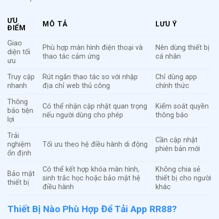
ƯU
MÔ TẢ
LƯU Ý
ĐIỂM
Giao
Phù hợp màn hình điện thoại và
Nên dùng thiết bị
diện tối
thao tác cảm ứng
cá nhân
ưu
Truy cập
Rút ngắn thao tác so với nhập
Chỉ dùng app
nhanh
địa chỉ web thủ công
chính thức
Thông
Có thể nhận cập nhật quan trọng
Kiểm soát quyền
báo tiện
nếu người dùng cho phép
thông báo
lợi
Trải
Cần cập nhật
nghiệm
Tối ưu theo hệ điều hành di động
phiên bản mới
ổn định
Có thể kết hợp khóa màn hình,
Không chia sẻ
Bảo mật
sinh trắc học hoặc bảo mật hệ
thiết bị cho người
thiết bị
điều hành
khác
Thiết Bị Nào Phù Hợp Để Tải App RR88?