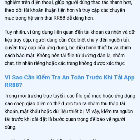
nghiệm trên điện thoại, giúp người dùng thao tác nhanh hơn,
theo dõi tài khoản thuận tiện hơn và truy cập các chuyên
mục trong hệ sinh thái RR88 dễ dàng hơn.
Tuy nhiên, vì ứng dụng liên quan đến tài khoản cá nhân và dữ
liệu truy cập, người dùng cần đặc biệt chú ý đến nguồn tải,
quyền truy cập của ứng dụng, hệ điều hành thiết bị và chính
sách bảo mật. Không nên tải file từ đường dẫn lạ, nhóm
chat, tin nhắn riêng hoặc các trang không được xác thực.
Vì Sao Cần Kiểm Tra An Toàn Trước Khi Tải App
RR88?
Trong môi trường trực tuyến, các file giả mạo hoặc ứng dụng
sao chép giao diện có thể được tạo ra nhằm thu thập tài
khoản, mật khẩu hoặc dữ liệu thiết bị. Vì vậy, kiểm tra nguồn
tải trước khi cài đặt là bước quan trọng để bảo vệ người
dùng.