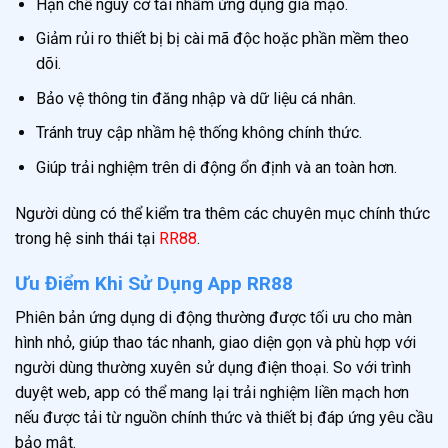
Hạn chế nguy cơ tải nhầm ứng dụng giả mạo.
Giảm rủi ro thiết bị bị cài mã độc hoặc phần mềm theo
dõi.
Bảo vệ thông tin đăng nhập và dữ liệu cá nhân.
Tránh truy cập nhầm hệ thống không chính thức.
Giúp trải nghiệm trên di động ổn định và an toàn hơn.
Người dùng có thể kiểm tra thêm các chuyên mục chính thức
trong hệ sinh thái tại
RR88
.
Ưu Điểm Khi Sử Dụng App RR88
Phiên bản ứng dụng di động thường được tối ưu cho màn
hình nhỏ, giúp thao tác nhanh, giao diện gọn và phù hợp với
người dùng thường xuyên sử dụng điện thoại. So với trình
duyệt web, app có thể mang lại trải nghiệm liền mạch hơn
nếu được tải từ nguồn chính thức và thiết bị đáp ứng yêu cầu
bảo mật.