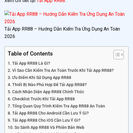
Xem chi tiết tại
Tải App RR88
.
Tải App RR88 – Hướng Dẫn Kiểm Tra Ứng Dụng An Toàn
2026
Table of Contents
Tải App RR88 Là Gì?
Vì Sao Cần Kiểm Tra An Toàn Trước Khi Tải App RR88?
Ưu Điểm Khi Sử Dụng App RR88
Thiết Bị Nào Phù Hợp Để Tải App RR88?
Cách Nhận Diện App RR88 Chính Thức
Checklist Trước Khi Tải App RR88
Tổng Quan Quy Trình Kiểm Tra App RR88 An Toàn
Tải App RR88 Cho Android Cần Lưu Ý Gì?
Tải App RR88 Cho iOS Cần Lưu Ý Gì?
So Sánh App RR88 Và Phiên Bản Web