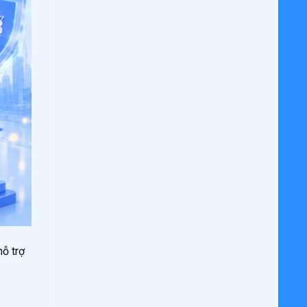
hỗ trợ