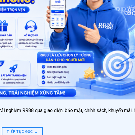
ải nghiệm RR88 qua giao diện, bảo mật, chính sách, khuyến mãi, 
TIẾP TỤC ĐỌC
→