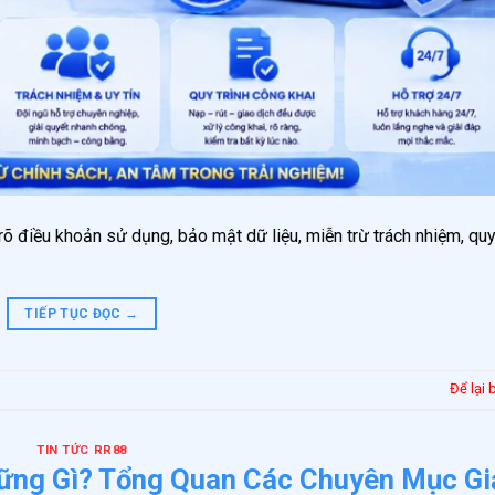
 điều khoản sử dụng, bảo mật dữ liệu, miễn trừ trách nhiệm, quy
TIẾP TỤC ĐỌC
→
Để lại 
TIN TỨC RR88
ững Gì? Tổng Quan Các Chuyên Mục Gi