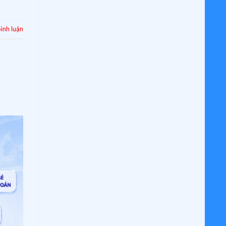
bình luận