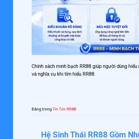
Chính sách minh bạch RR88 giúp người dùng hiểu rõ
và nghĩa vụ khi tìm hiểu RR88.
Đăng trong
Tin Tức RR88
Hệ Sinh Thái RR88 Gồm Nh