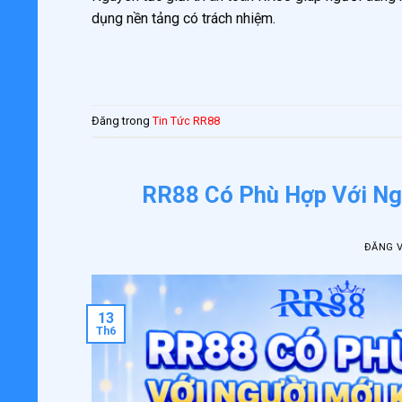
dụng nền tảng có trách nhiệm.
Đăng trong
Tin Tức RR88
RR88 Có Phù Hợp Với Ng
ĐĂNG 
13
Th6