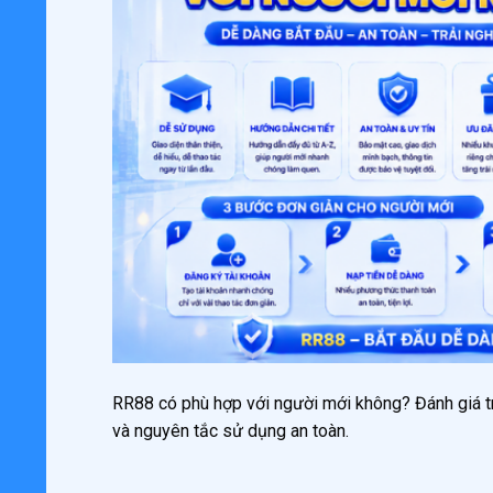
RR88 có phù hợp với người mới không? Đánh giá tr
và nguyên tắc sử dụng an toàn.