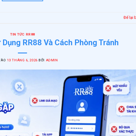
Để lại 
TIN TỨC RR88
ử Dụng RR88 Và Cách Phòng Tránh
VÀO
13 THÁNG 6, 2026
BỞI
ADMIN