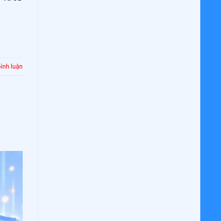
bình luận