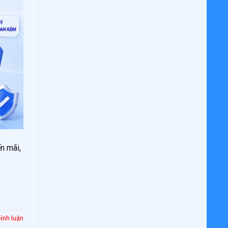
n mãi,
bình luận