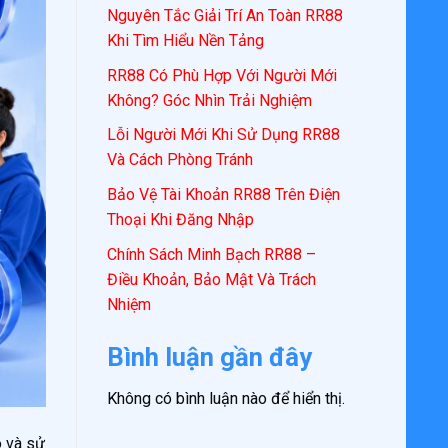
Nguyên Tắc Giải Trí An Toàn RR88
Khi Tìm Hiểu Nền Tảng
RR88 Có Phù Hợp Với Người Mới
Không? Góc Nhìn Trải Nghiệm
Lỗi Người Mới Khi Sử Dụng RR88
Và Cách Phòng Tránh
Bảo Vệ Tài Khoản RR88 Trên Điện
Thoại Khi Đăng Nhập
Chính Sách Minh Bạch RR88 –
Điều Khoản, Bảo Mật Và Trách
Nhiệm
Bình luận gần đây
Không có bình luận nào để hiển thị.
o và sử