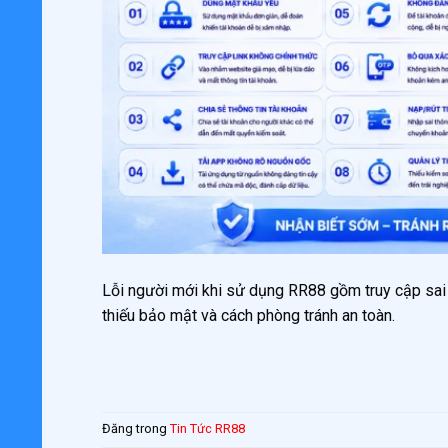
Lỗi người mới khi sử dụng RR88 gồm truy cập sai 
thiếu bảo mật và cách phòng tránh an toàn.
Đăng trong
Tin Tức RR88