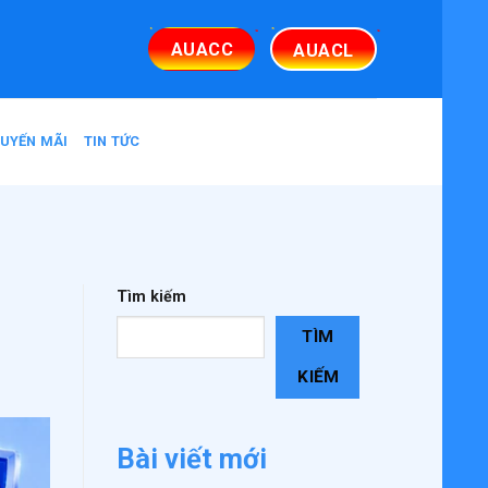
AUACC
AUACL
UYẾN MÃI
TIN TỨC
Tìm kiếm
TÌM
KIẾM
Bài viết mới