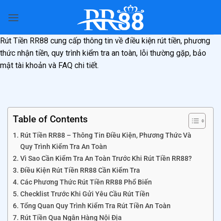
Bỏ
qua
nội
Rút Tiền RR88 cung cấp thông tin về điều kiện rút tiền, phương
dung
thức nhận tiền, quy trình kiểm tra an toàn, lỗi thường gặp, bảo
mật tài khoản và FAQ chi tiết.
Table of Contents
Rút Tiền RR88 – Thông Tin Điều Kiện, Phương Thức Và
Quy Trình Kiểm Tra An Toàn
Vì Sao Cần Kiểm Tra An Toàn Trước Khi Rút Tiền RR88?
Điều Kiện Rút Tiền RR88 Cần Kiểm Tra
Các Phương Thức Rút Tiền RR88 Phổ Biến
Checklist Trước Khi Gửi Yêu Cầu Rút Tiền
Tổng Quan Quy Trình Kiểm Tra Rút Tiền An Toàn
Rút Tiền Qua Ngân Hàng Nội Địa