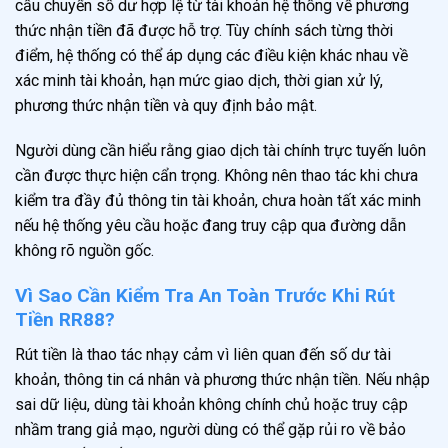
cầu chuyển số dư hợp lệ từ tài khoản hệ thống về phương
thức nhận tiền đã được hỗ trợ. Tùy chính sách từng thời
điểm, hệ thống có thể áp dụng các điều kiện khác nhau về
xác minh tài khoản, hạn mức giao dịch, thời gian xử lý,
phương thức nhận tiền và quy định bảo mật.
Người dùng cần hiểu rằng giao dịch tài chính trực tuyến luôn
cần được thực hiện cẩn trọng. Không nên thao tác khi chưa
kiểm tra đầy đủ thông tin tài khoản, chưa hoàn tất xác minh
nếu hệ thống yêu cầu hoặc đang truy cập qua đường dẫn
không rõ nguồn gốc.
Vì Sao Cần Kiểm Tra An Toàn Trước Khi Rút
Tiền RR88?
Rút tiền là thao tác nhạy cảm vì liên quan đến số dư tài
khoản, thông tin cá nhân và phương thức nhận tiền. Nếu nhập
sai dữ liệu, dùng tài khoản không chính chủ hoặc truy cập
nhầm trang giả mạo, người dùng có thể gặp rủi ro về bảo