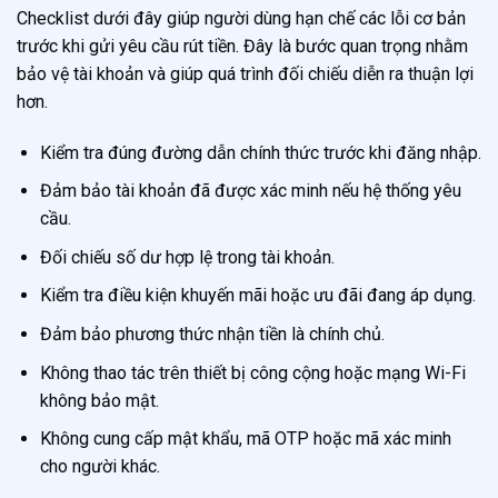
Checklist dưới đây giúp người dùng hạn chế các lỗi cơ bản
trước khi gửi yêu cầu rút tiền. Đây là bước quan trọng nhằm
bảo vệ tài khoản và giúp quá trình đối chiếu diễn ra thuận lợi
hơn.
Kiểm tra đúng đường dẫn chính thức trước khi đăng nhập.
Đảm bảo tài khoản đã được xác minh nếu hệ thống yêu
cầu.
Đối chiếu số dư hợp lệ trong tài khoản.
Kiểm tra điều kiện khuyến mãi hoặc ưu đãi đang áp dụng.
Đảm bảo phương thức nhận tiền là chính chủ.
Không thao tác trên thiết bị công cộng hoặc mạng Wi-Fi
không bảo mật.
Không cung cấp mật khẩu, mã OTP hoặc mã xác minh
cho người khác.