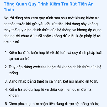
Tổng Quan Quy Trình Kiểm Tra Rút Tiền An
Toàn
Người dùng nên xem quy trình sau như một khung kiểm tra
an toàn trước khi gửi yêu cầu rút tiền. Nội dung này không
thay thế quy định chính thức của hệ thống và không áp dụng
cho người chưa đủ tuổi hoặc không đủ điều kiện pháp lý tại
nơi cư trú.
Kiểm tra điều kiện hợp lệ về độ tuổi và quy định pháp luật
tại nơi cư trú.
Truy cập đúng website hoặc tài khoản chính thức của hệ
thống.
Đăng nhập bằng thiết bị cá nhân, kết nối mạng an toàn.
Kiểm tra số dư hợp lệ và điều kiện liên quan đến tài
khoản.
Chọn phương thức nhận tiền đang được hệ thống hỗ trợ.