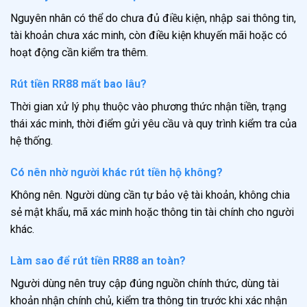
Nguyên nhân có thể do chưa đủ điều kiện, nhập sai thông tin,
tài khoản chưa xác minh, còn điều kiện khuyến mãi hoặc có
hoạt động cần kiểm tra thêm.
Rút tiền RR88 mất bao lâu?
Thời gian xử lý phụ thuộc vào phương thức nhận tiền, trạng
thái xác minh, thời điểm gửi yêu cầu và quy trình kiểm tra của
hệ thống.
Có nên nhờ người khác rút tiền hộ không?
Không nên. Người dùng cần tự bảo vệ tài khoản, không chia
sẻ mật khẩu, mã xác minh hoặc thông tin tài chính cho người
khác.
Làm sao để rút tiền RR88 an toàn?
Người dùng nên truy cập đúng nguồn chính thức, dùng tài
khoản nhận chính chủ, kiểm tra thông tin trước khi xác nhận