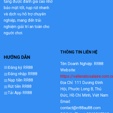
tảng được đánh giá cao nhờ
bảo mật tốt, nạp rút nhanh
và dịch vụ hỗ trợ chuyên
nghiệp, mang đến trải
nghiệm giải trí an toàn cho
người chơi.
THÔNG TIN LIÊN HỆ
HƯỚNG DẪN
Tên Doanh Nghiệp: RR88
Đăng ký RR88
Website:
Đăng nhập RR88
https://vallenatosalaire.com.c
Nạp tiền RR88
Địa Chỉ: 111 Dương Đình
Rút tiền RR88
Hội, Phước Long B, Thủ
Tải App RR88
Đức, Hồ Chí Minh, Việt Nam
Email:
contact@rr88au88.com