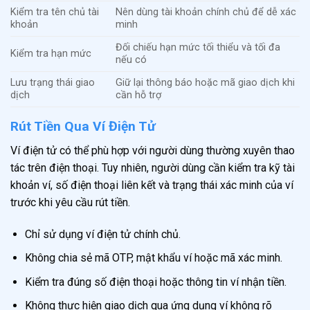
Kiểm tra tên chủ tài
Nên dùng tài khoản chính chủ để dễ xác
khoản
minh
Đối chiếu hạn mức tối thiểu và tối đa
Kiểm tra hạn mức
nếu có
Lưu trạng thái giao
Giữ lại thông báo hoặc mã giao dịch khi
dịch
cần hỗ trợ
Rút Tiền Qua Ví Điện Tử
Ví điện tử có thể phù hợp với người dùng thường xuyên thao
tác trên điện thoại. Tuy nhiên, người dùng cần kiểm tra kỹ tài
khoản ví, số điện thoại liên kết và trạng thái xác minh của ví
trước khi yêu cầu rút tiền.
Chỉ sử dụng ví điện tử chính chủ.
Không chia sẻ mã OTP, mật khẩu ví hoặc mã xác minh.
Kiểm tra đúng số điện thoại hoặc thông tin ví nhận tiền.
Không thực hiện giao dịch qua ứng dụng ví không rõ