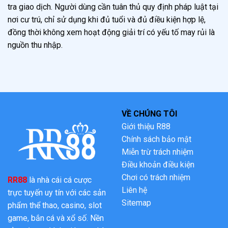
tra giao dịch. Người dùng cần tuân thủ quy định pháp luật tại
nơi cư trú, chỉ sử dụng khi đủ tuổi và đủ điều kiện hợp lệ,
đồng thời không xem hoạt động giải trí có yếu tố may rủi là
nguồn thu nhập.
VỀ CHÚNG TÔI
Giới thiệu R88
Chính sách bảo mật
Miễn trừ trách nhiệm
Điều khoản điều kiện
Chơi có trách nhiệm
RR88
là nhà cái cá cược
Liên hệ
trực tuyến uy tín với các sản
Sitemap
phẩm thể thao, casino, slot
game, bắn cá và xổ số. Nền