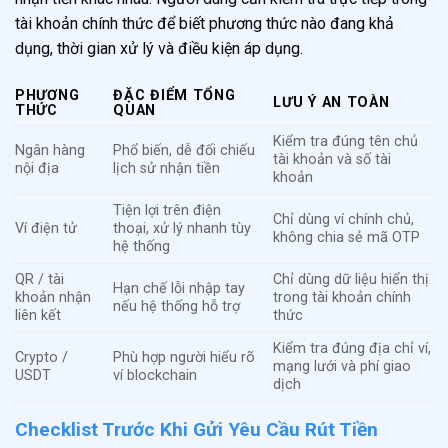
tài khoản chính thức để biết phương thức nào đang khả
dụng, thời gian xử lý và điều kiện áp dụng.
PHƯƠNG
ĐẶC ĐIỂM TỔNG
LƯU Ý AN TOÀN
THỨC
QUAN
Kiểm tra đúng tên chủ
Ngân hàng
Phổ biến, dễ đối chiếu
tài khoản và số tài
nội địa
lịch sử nhận tiền
khoản
Tiện lợi trên điện
Chỉ dùng ví chính chủ,
Ví điện tử
thoại, xử lý nhanh tùy
không chia sẻ mã OTP
hệ thống
QR / tài
Chỉ dùng dữ liệu hiển thị
Hạn chế lỗi nhập tay
khoản nhận
trong tài khoản chính
nếu hệ thống hỗ trợ
liên kết
thức
Kiểm tra đúng địa chỉ ví,
Crypto /
Phù hợp người hiểu rõ
mạng lưới và phí giao
USDT
ví blockchain
dịch
Checklist Trước Khi Gửi Yêu Cầu Rút Tiền