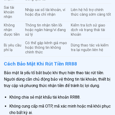
Sai tài
Nhập sai số tài khoản, ví
Liên hệ hỗ trợ chính
khoản
hoặc địa chỉ nhận
thức càng sớm càng tốt
nhận
Không
Thông tin nhận tiền lỗi
Kiểm tra lịch sử giao
nhận
hoặc ngân hàng/ví đang
dịch và trạng thái tài
được tiền
xử lý
khoản
Có thể gặp kênh giả mạo
Bị yêu cầu
Dừng thao tác và kiểm
hoặc thông tin không
phí lạ
tra lại nguồn liên hệ
chính thức
Cách Bảo Mật Khi Rút Tiền RR88
Bảo mật là yếu tố bắt buộc khi thực hiện thao tác rút tiền.
Người dùng cần chủ động bảo vệ thông tin tài khoản, thiết bị
truy cập và phương thức nhận tiền để tránh bị lợi dụng.
Không chia sẻ mật khẩu tài khoản RR88.
Không cung cấp mã OTP, mã xác minh hoặc mã khôi phục
cho bất kỳ ai.