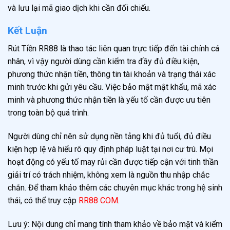
và lưu lại mã giao dịch khi cần đối chiếu.
Kết Luận
Rút Tiền RR88 là thao tác liên quan trực tiếp đến tài chính cá
nhân, vì vậy người dùng cần kiểm tra đầy đủ điều kiện,
phương thức nhận tiền, thông tin tài khoản và trạng thái xác
minh trước khi gửi yêu cầu. Việc bảo mật mật khẩu, mã xác
minh và phương thức nhận tiền là yếu tố cần được ưu tiên
trong toàn bộ quá trình.
Người dùng chỉ nên sử dụng nền tảng khi đủ tuổi, đủ điều
kiện hợp lệ và hiểu rõ quy định pháp luật tại nơi cư trú. Mọi
hoạt động có yếu tố may rủi cần được tiếp cận với tinh thần
giải trí có trách nhiệm, không xem là nguồn thu nhập chắc
chắn. Để tham khảo thêm các chuyên mục khác trong hệ sinh
thái, có thể truy cập
RR88 COM
.
Lưu ý: Nội dung chỉ mang tính tham khảo về bảo mật và kiểm