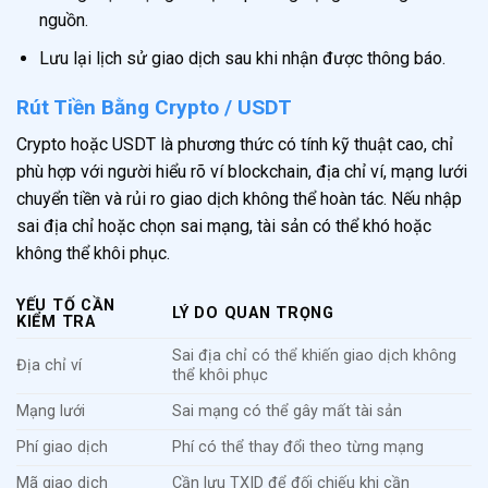
nguồn.
Lưu lại lịch sử giao dịch sau khi nhận được thông báo.
Rút Tiền Bằng Crypto / USDT
Crypto hoặc USDT là phương thức có tính kỹ thuật cao, chỉ
phù hợp với người hiểu rõ ví blockchain, địa chỉ ví, mạng lưới
chuyển tiền và rủi ro giao dịch không thể hoàn tác. Nếu nhập
sai địa chỉ hoặc chọn sai mạng, tài sản có thể khó hoặc
không thể khôi phục.
YẾU TỐ CẦN
LÝ DO QUAN TRỌNG
KIỂM TRA
Sai địa chỉ có thể khiến giao dịch không
Địa chỉ ví
thể khôi phục
Mạng lưới
Sai mạng có thể gây mất tài sản
Phí giao dịch
Phí có thể thay đổi theo từng mạng
Mã giao dịch
Cần lưu TXID để đối chiếu khi cần