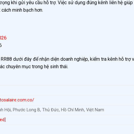
n trọng khi gửi yêu cầu hỗ trợ. Việc sử dụng đúng kênh liên hệ giú
t cách minh bạch hơn.
6
 RR88 dưới đây để nhận diện doanh nghiệp, kiểm tra kênh hỗ trợ 
các chuyên mục trong hệ sinh thái.
atosalaire.com.co/
h Hội, Phước Long B, Thủ Đức, Hồ Chí Minh, Việt Nam
ed]