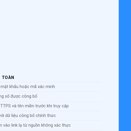
N TOÀN
 mật khẩu hoặc mã xác minh
úng số được công bố
TTPS và tên miền trước khi truy cập
với dữ liệu công bố chính thức
 vào link lạ từ nguồn không xác thực