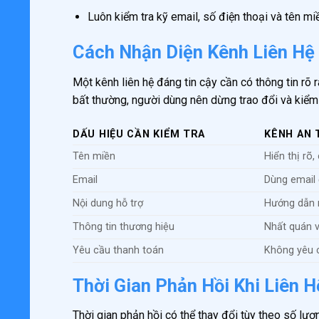
Luôn kiểm tra kỹ email, số điện thoại và tên miề
Cách Nhận Diện Kênh Liên Hệ
Một kênh liên hệ đáng tin cậy cần có thông tin rõ
bất thường, người dùng nên dừng trao đổi và kiểm t
DẤU HIỆU CẦN KIỂM TRA
KÊNH AN 
Tên miền
Hiển thị rõ
Email
Dùng email
Nội dung hỗ trợ
Hướng dẫn 
Thông tin thương hiệu
Nhất quán v
Yêu cầu thanh toán
Không yêu c
Thời Gian Phản Hồi Khi Liên 
Thời gian phản hồi có thể thay đổi tùy theo số lư