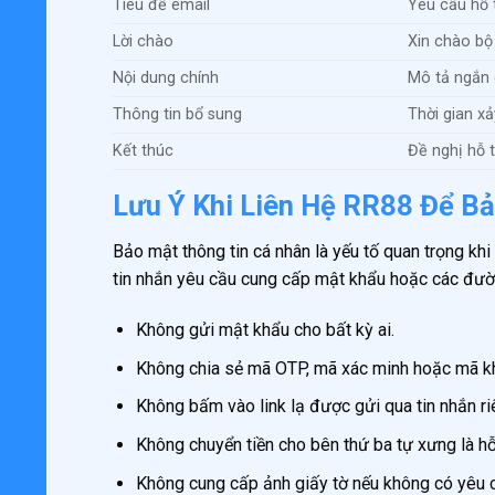
Tiêu đề email
Yêu cầu hỗ 
Lời chào
Xin chào bộ
Nội dung chính
Mô tả ngắn 
Thông tin bổ sung
Thời gian xả
Kết thúc
Đề nghị hỗ t
Lưu Ý Khi Liên Hệ RR88 Để Bả
Bảo mật thông tin cá nhân là yếu tố quan trọng khi
tin nhắn yêu cầu cung cấp mật khẩu hoặc các đư
Không gửi mật khẩu cho bất kỳ ai.
Không chia sẻ mã OTP, mã xác minh hoặc mã kh
Không bấm vào link lạ được gửi qua tin nhắn ri
Không chuyển tiền cho bên thứ ba tự xưng là hỗ 
Không cung cấp ảnh giấy tờ nếu không có yêu c