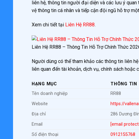
liên hệ, thông tin người đại diện và các lưu ý qua
vệ thông tin cá nhân và tiếp cận đội ngũ hỗ trợ mộ
Xem chi tiết tại
Liên Hệ RR88
.
Liên Hệ RR88 – Thông Tin Hỗ Trợ Chính Thức 202
Người dùng có thể tham khảo các thông tin liên hệ
liên quan đến tài khoản, dịch vụ, chính sách hoặc 
HẠNG MỤC
THÔNG TIN
Tên doanh nghiệp
RR88
Website
https://vallen
Địa chỉ
286 Dương Đìn
Email
[email protect
Số điện thoại
0912155768