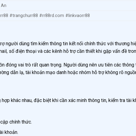
 An
rr88 #trangchurr88 #rr88rd.com #linkvaorr88
 người dùng tìm kiếm thông tin kết nối chính thức với thương hi
l, số điện thoại và các kênh hỗ trợ cần thiết khi gặp vấn đề tron
ồn đóng vai trò rất quan trọng. Người dùng nên ưu tiên các thông 
ường dẫn lạ, tài khoản mạo danh hoặc nhóm hỗ trợ không rõ nguồ
hợp khác nhau, đặc biệt khi cần xác minh thông tin, kiểm tra tài k
cập chính thức.
ài khoản.