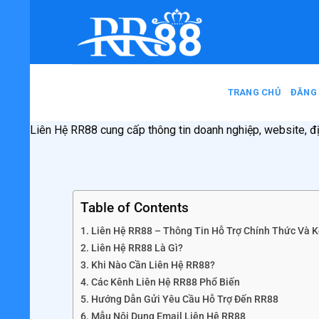
Bỏ
qua
nội
dung
TRANG CHỦ
ĐĂNG 
Liên Hệ RR88 cung cấp thông tin doanh nghiệp, website, địa
Table of Contents
Liên Hệ RR88 – Thông Tin Hỗ Trợ Chính Thức Và K
Liên Hệ RR88 Là Gì?
Khi Nào Cần Liên Hệ RR88?
Các Kênh Liên Hệ RR88 Phổ Biến
Hướng Dẫn Gửi Yêu Cầu Hỗ Trợ Đến RR88
Mẫu Nội Dung Email Liên Hệ RR88