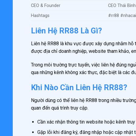
CEO & Founder
CEO Thái Bình
Hashtags
#rr88 #nhacai
Liên Hệ RR88 Là Gì?
Liên hệ RR88 là khu vực được xây dựng nhằm hỗ trợ
được địa chỉ doanh nghiệp, website tham khảo, emai
Trong môi trường trực tuyến, việc liên hệ đúng ngu
qua những kênh không xác thực, đặc biệt là các đ
Khi Nào Cần Liên Hệ RR88?
Người dùng có thể liên hệ RR88 trong nhiều trường 
quan đến quá trình truy cập.
Cần xác nhận thông tin website hoặc kênh truy 
Gặp lỗi khi đăng ký, đăng nhập hoặc cập nhật t