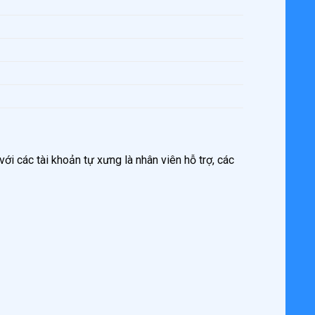
với các tài khoản tự xưng là nhân viên hỗ trợ, các