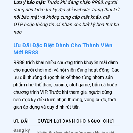
Lưu ý bảo mật:
Trước khi đăng nhập RR88, người
dùng nên kiểm tra kỹ địa chỉ website, trạng thái kết
nối bảo mật và không cung cấp mật khẩu, mã
OTP hoặc thông tin cá nhân cho bất kỳ bên thứ ba
nào.
Ưu Đãi Đặc Biệt Dành Cho Thành Viên
Mới RR88
RR88 triển khai nhiều chương trình khuyến mãi dành
cho người chơi mới và hội viên đang hoạt động. Các
ưu đãi thường được thiết kế theo từng nhóm sản
phẩm như thể thao, casino, slot game, bắn cá hoặc
chương trình VIP. Trước khi tham gia, người dùng
nên đọc kỹ điều kiện nhận thưởng, vòng cược, thời
gian áp dụng và quy định rút tiền.
ƯU ĐÃI
QUYỀN LỢI DÀNH CHO NGƯỜI CHƠI
Đăng ký