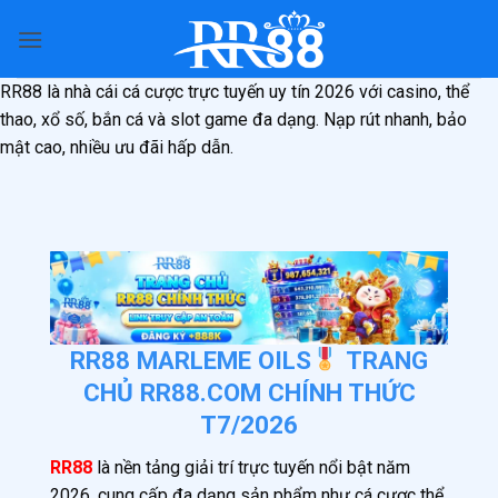
Bỏ
qua
nội
RR88 là nhà cái cá cược trực tuyến uy tín 2026 với casino, thể
dung
thao, xổ số, bắn cá và slot game đa dạng. Nạp rút nhanh, bảo
mật cao, nhiều ưu đãi hấp dẫn.
RR88 MARLEME OILS
TRANG
CHỦ RR88.COM CHÍNH THỨC
T7/2026
RR88
là nền tảng giải trí trực tuyến nổi bật năm
2026, cung cấp đa dạng sản phẩm như cá cược thể