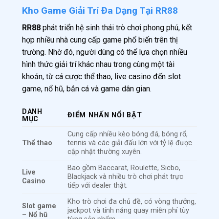
Kho Game Giải Trí Đa Dạng Tại RR88
RR88
phát triển hệ sinh thái trò chơi phong phú, kết
hợp nhiều nhà cung cấp game phổ biến trên thị
trường. Nhờ đó, người dùng có thể lựa chọn nhiều
hình thức giải trí khác nhau trong cùng một tài
khoản, từ cá cược thể thao, live casino đến slot
game, nổ hũ, bắn cá và game dân gian.
DANH
ĐIỂM NHẤN NỔI BẬT
MỤC
Cung cấp nhiều kèo bóng đá, bóng rổ,
Thể thao
tennis và các giải đấu lớn với tỷ lệ được
cập nhật thường xuyên.
Bao gồm Baccarat, Roulette, Sicbo,
Live
Blackjack và nhiều trò chơi phát trực
Casino
tiếp với dealer thật.
Kho trò chơi đa chủ đề, có vòng thưởng,
Slot game
jackpot và tính năng quay miễn phí tùy
– Nổ hũ