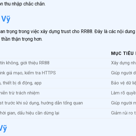
ồn thu nhập chắc chắn.
 Vỹ
an trọng trong việc xây dựng trust cho RR88. Đây là các nội dung
 thần thận trọng hơn.
MỤC TIÊU 
tín không, giới thiệu RR88
Xây dựng nhậ
link giả mạo, kiểm tra HTTPS
Giúp người 
 thiết bị di động, app
Bảo vệ dữ li
miễn trừ trách nhiệm
Làm rõ quyền
ist trước khi sử dụng, hướng dẫn tổng quan
Giúp người m
hời gian, dấu hiệu cần dừng lại
Giảm rủi ro 
Vỹ