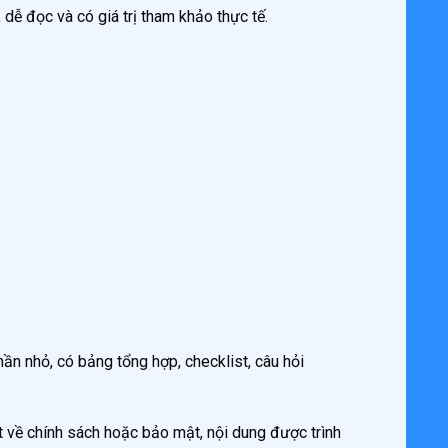
dễ đọc và có giá trị tham khảo thực tế.
hần nhỏ, có bảng tổng hợp, checklist, câu hỏi
ết về chính sách hoặc bảo mật, nội dung được trình