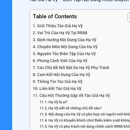
Table of Contents
Giới Thiệu Tác Giả Hạ Vỹ
Vai Trò Của Hạ Vỹ Tại RR88
Định Hướng Nội Dung Của Hạ Vỹ
Chuyên Môn Nội Dung Của Hạ Vỹ
Nguyên Tắc Biên Tập Của Hạ Vỹ
Phong Cách Viết Của Hạ Vỹ
Các Chủ Đề Nổi Bật Do Hạ Vỹ Phụ Trách
Cam Kết Nội Dung Của Hạ Vỹ
Thông Tin Tác Giả Hạ Vỹ
Liên Kết Tác Giả Hạ Vỹ
Câu Hỏi Thường Gặp Về Tác Giả Hạ Vỹ
Hạ Vỹ là ai?
Hạ Vỹ viết về những chủ đề nào?
Nội dung của Hạ Vỹ có phù hợp với người mới kh
Hạ Vỹ có khuyến khích chơi thiếu kiểm soát khôn
Hạ Vỹ có phụ trách nội dung chính sách RR88 kh