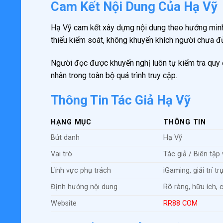
Cam Kết Nội Dung Của Hạ Vỹ
Hạ Vỹ cam kết xây dựng nội dung theo hướng minh 
thiếu kiểm soát, không khuyến khích người chưa đủ 
Người đọc được khuyến nghị luôn tự kiểm tra quy đị
nhân trong toàn bộ quá trình truy cập.
Thông Tin Tác Giả Hạ Vỹ
HẠNG MỤC
THÔNG TIN
Bút danh
Hạ Vỹ
Vai trò
Tác giả / Biên tập
Lĩnh vực phụ trách
iGaming, giải trí 
Định hướng nội dung
Rõ ràng, hữu ích, 
Website
RR88 COM