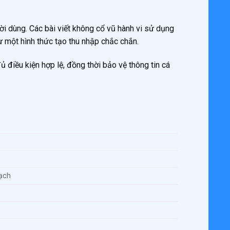
i dùng. Các bài viết không cổ vũ hành vi sử dụng
hư một hình thức tạo thu nhập chắc chắn.
ủ điều kiện hợp lệ, đồng thời bảo vệ thông tin cá
bạch