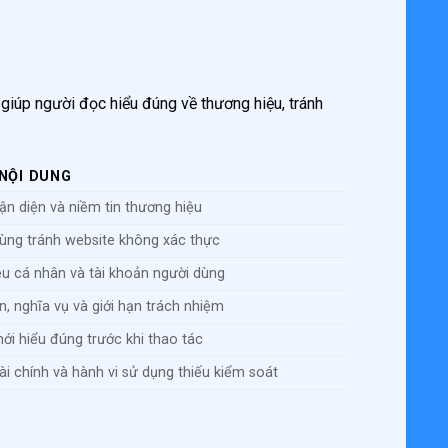
 giúp người đọc hiểu đúng về thương hiệu, tránh
NỘI DUNG
n diện và niềm tin thương hiệu
dùng tránh website không xác thực
ệu cá nhân và tài khoản người dùng
, nghĩa vụ và giới hạn trách nhiệm
ới hiểu đúng trước khi thao tác
tài chính và hành vi sử dụng thiếu kiểm soát