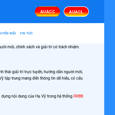
AUACC
AUACL
UYẾN MÃI
TIN TỨC
ời mới, chính sách và giải trí có trách nhiệm.
h thái giải trí trực tuyến, hướng dẫn người mới,
Vỹ tập trung mang đến thông tin dễ hiểu, có cấu
ây dựng nội dung của Hạ Vỹ trong hệ thống
RR88
.