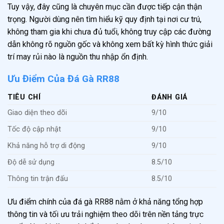
Tuy vậy, đây cũng là chuyên mục cần được tiếp cận thận
trọng. Người dùng nên tìm hiểu kỹ quy định tại nơi cư trú,
không tham gia khi chưa đủ tuổi, không truy cập các đường
dẫn không rõ nguồn gốc và không xem bất kỳ hình thức giải
trí may rủi nào là nguồn thu nhập ổn định.
Ưu Điểm Của Đá Gà RR88
TIÊU CHÍ
ĐÁNH GIÁ
Giao diện theo dõi
9/10
Tốc độ cập nhật
9/10
Khả năng hỗ trợ di động
9/10
Độ dễ sử dụng
8.5/10
Thông tin trận đấu
8.5/10
Ưu điểm chính của đá gà RR88 nằm ở khả năng tổng hợp
thông tin và tối ưu trải nghiệm theo dõi trên nền tảng trực