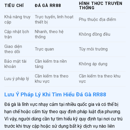
HÌNH THỨC TRUYỀN
TIÊU CHÍ
ĐÁ GÀ RR88
THỐNG
Khả năng truy
Trực tuyến, linh hoạt
Phụ thuộc địa điểm
cập
thiết bị
Cập nhật lịch
Nhanh, theo hệ
Không đồng đều
trận
thống
Giao diện
Trực quan
Tùy môi trường
theo dõi
Bảo mật tài
Cần kiểm tra nền
Không áp dụng
khoản
tảng
Cần kiểm tra theo
Cần kiểm tra theo khu
Lưu ý pháp lý
khu vực
vực
Lưu Ý Pháp Lý Khi Tìm Hiểu Đá Gà RR88
Đá gà là lĩnh vực nhạy cảm tại nhiều quốc gia và có thể bị
hạn chế hoặc cấm tùy theo quy định pháp luật địa phương.
Vì vậy, người dùng cần tự tìm hiểu kỹ quy định tại nơi cư trú
trước khi truy cập hoặc sử dụng bất kỳ dịch vụ nào liên