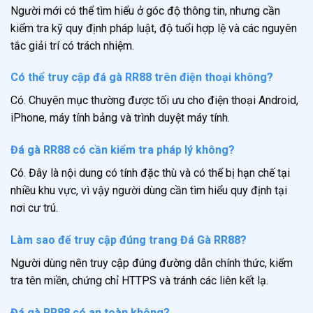
Người mới có thể tìm hiểu ở góc độ thông tin, nhưng cần
kiểm tra kỹ quy định pháp luật, độ tuổi hợp lệ và các nguyên
tắc giải trí có trách nhiệm.
Có thể truy cập đá gà RR88 trên điện thoại không?
Có. Chuyên mục thường được tối ưu cho điện thoại Android,
iPhone, máy tính bảng và trình duyệt máy tính.
Đá gà RR88 có cần kiểm tra pháp lý không?
Có. Đây là nội dung có tính đặc thù và có thể bị hạn chế tại
nhiều khu vực, vì vậy người dùng cần tìm hiểu quy định tại
nơi cư trú.
Làm sao để truy cập đúng trang Đá Gà RR88?
Người dùng nên truy cập đúng đường dẫn chính thức, kiểm
tra tên miền, chứng chỉ HTTPS và tránh các liên kết lạ.
Đá gà RR88 có an toàn không?