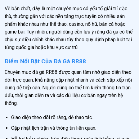
Về bản chất, đây là một chuyên mục có yếu tố giải trí đặc
thù, thường gắn với các nền tảng trực tuyến có nhiều sản
phẩm khác nhau như thể thao, casino, nổ hũ, bắn cá hoặc
game bài. Tuy nhiên, người dùng cần lưu ý rằng đá gà có thể
chịu sự điều chỉnh khác nhau tùy theo quy định pháp luật tại
từng quốc gia hoặc khu vực cư trú.
Điểm Nổi Bật Của Đá Gà RR88
Chuyên mục đá gà RR88 được quan tâm nhờ giao diện theo
dõi trực quan, khả năng cập nhật nhanh và cách sắp xếp nội
dung dễ tiếp cận. Người dùng có thể tìm kiếm thông tin trận
đấu, thời gian diễn ra và các dữ liệu cơ bản ngay trên hệ
thống.
Giao diện theo dõi rõ ràng, dễ thao tác.
Cập nhật lịch trận và thông tin liên quan.
Hỗ trợ trải nghiệm trên điện thoại, máy tính bảng và máy